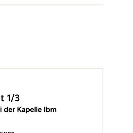
+
−
t 1/3
i der Kapelle Ibm