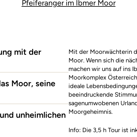
Pfeiferanger im Ibmer Moor
ung mit der
Mit der Moorwächterin d
Moor. Wenn sich die näch
machen wir uns auf ins I
Moorkomplex Österreichs
das Moor, seine
ideale Lebensbedingunge
beeindruckende Stimmun
sagenumwobenen Urland
Moorgeheimnis.
und unheimlichen
Info: Die 3,5 h Tour ist in