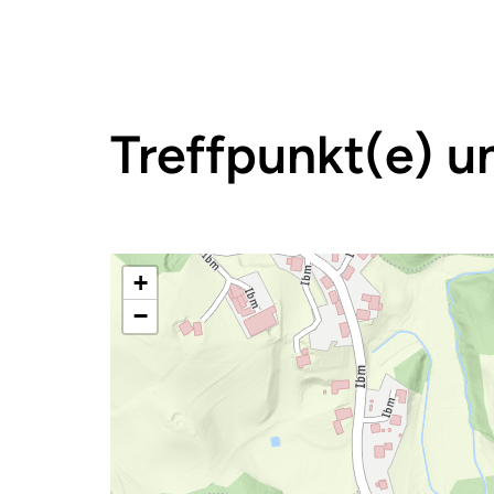
Treffpunkt(e) u
+
−