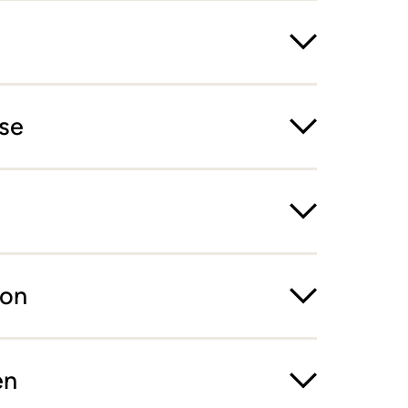
se
ion
en