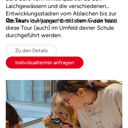
Laichgewässern und die verschiedenen
Entwicklungsstadien vom Ablaichen bis zur
On Tour:
In Absprache mit dem Guide kann
Rückkehr der jungen Erdkröten in den Wald.
diese Tour (auch) im Umfeld deiner Schule
durchgeführt werden.
Zu den Details
Individualtermin anfragen