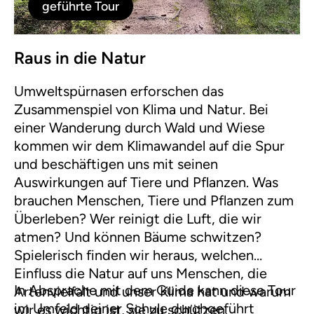
geführte Tour
Raus in die Natur
Umweltspürnasen erforschen das
Zusammenspiel von Klima und Natur. Bei
einer Wanderung durch Wald und Wiese
kommen wir dem Klimawandel auf die Spur
und beschäftigen uns mit seinen
Auswirkungen auf Tiere und Pflanzen. Was
brauchen Menschen, Tiere und Pflanzen zum
Überleben? Wer reinigt die Luft, die wir
atmen? Und können Bäume schwitzen?
Spielerisch finden wir heraus, welchen
Einfluss die Natur auf uns Menschen, die
In Absprache mit dem Guide kann diese Tour
Artenvielfalt und unser Klima hat und warum
im Umfeld deiner Schule durchgeführt
wir es wichtig ist, sie zu schützen.