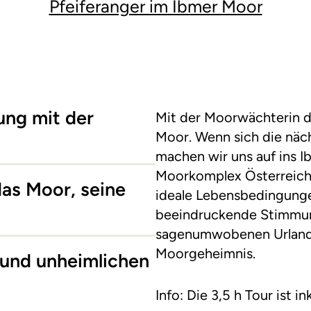
Pfeiferanger im Ibmer Moor
ung mit der
Mit der Moorwächterin d
Moor. Wenn sich die näch
machen wir uns auf ins I
Moorkomplex Österreichs
das Moor, seine
ideale Lebensbedingunge
beeindruckende Stimmun
sagenumwobenen Urland
Moorgeheimnis.
und unheimlichen
Info: Die 3,5 h Tour ist in