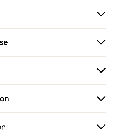
se
ion
en