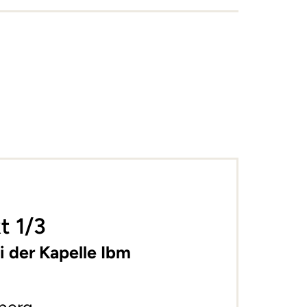
+
−
t 1/3
i der Kapelle Ibm