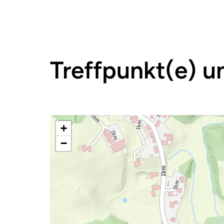
Treffpunkt(e) u
+
−