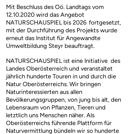
d
Mit Beschluss des Oö. Landtags vom
12.10.2020 wird das Angebot
e
NATURSCHAUSPIEL bis 2026 fortgesetzt,
mit der Durchführung des Projekts wurde
o
erneut das Institut für Angewandte
a
Umweltbildung Steyr beauftragt.
b
NATURSCHAUSPIEL ist eine Initiative des
Landes Oberösterreich und veranstaltet
s
jährlich hunderte Touren in und durch die
Natur Oberösterreichs. Wir bringen
p
Naturinteressierten aus allen
i
Bevölkerungsgruppen, von jung bis alt, den
Lebensraum von Pflanzen, Tieren und
e
letztlich uns Menschen näher. Als
Oberösterreichs führende Plattform für
l
Naturvermittlung bündeln wir so hunderte