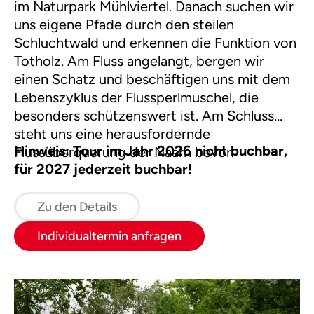
im Naturpark Mühlviertel. Danach suchen wir
uns eigene Pfade durch den steilen
Schluchtwald und erkennen die Funktion von
Totholz. Am Fluss angelangt, bergen wir
einen Schatz und beschäftigen uns mit dem
Lebenszyklus der Flussperlmuschel, die
besonders schützenswert ist. Am Schluss
steht uns eine herausfordernde
Hinweis: Tour im Jahr 2026 nicht buchbar,
Flussüberquerung der Naarn bevor.
für 2027 jederzeit buchbar!
Zu den Details
Individualtermin anfragen