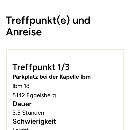
Treffpunkt(e) und
Anreise
Leaflet
|
©
basemap.at
+
Treffpunkt 1/3
−
Parkplatz bei der Kapelle Ibm
Ibm 18
5142 Eggelsberg
Dauer
3,5 Stunden
Schwierigkeit