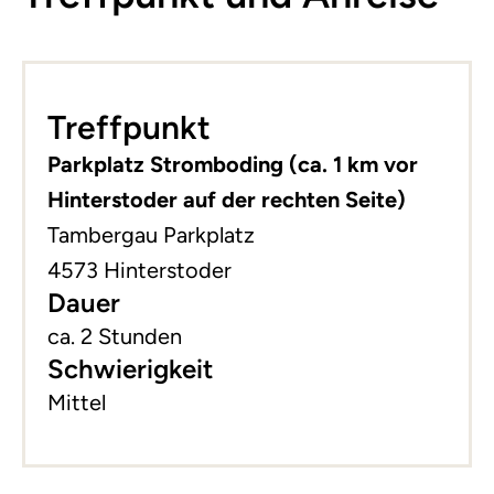
Leaflet
|
©
basemap.at
+
Treffpunkt
−
Parkplatz Stromboding (ca. 1 km vor
Hinterstoder auf der rechten Seite)
Tambergau Parkplatz
4573 Hinterstoder
Dauer
ca. 2 Stunden
Schwierigkeit
Mittel