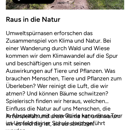
Raus in die Natur
Umweltspürnasen erforschen das
Zusammenspiel von Klima und Natur. Bei
einer Wanderung durch Wald und Wiese
kommen wir dem Klimawandel auf die Spur
und beschäftigen uns mit seinen
Auswirkungen auf Tiere und Pflanzen. Was
brauchen Menschen, Tiere und Pflanzen zum
Überleben? Wer reinigt die Luft, die wir
atmen? Und können Bäume schwitzen?
Spielerisch finden wir heraus, welchen
Einfluss die Natur auf uns Menschen, die
In Absprache mit dem Guide kann diese Tour
Artenvielfalt und unser Klima hat und warum
im Umfeld deiner Schule durchgeführt
wir es wichtig ist, sie zu schützen.