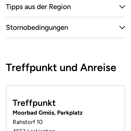
Tipps aus der Region
Stornobedingungen
Treffpunkt und Anreise
Leaflet
|
©
basemap.at
+
Treffpunkt
−
Moorbad Gmös, Parkplatz
Rahstorf 10