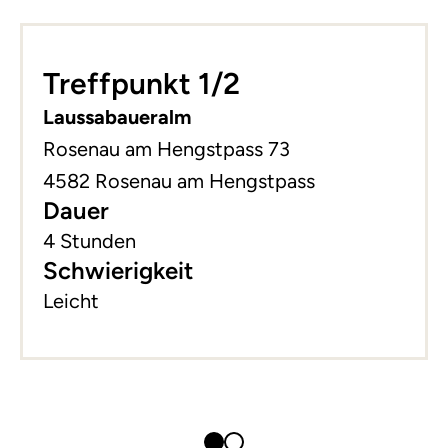
Leaflet
|
©
basemap.at
+
Treffpunkt 1/2
−
Laussabaueralm
Rosenau am Hengstpass 73
4582 Rosenau am Hengstpass
Dauer
4 Stunden
Schwierigkeit
Leicht