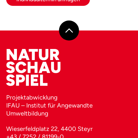
Projektabwicklung
IFAU – Institut für Angewandte
Umweltbildung
Wieserfeldplatz 22, 4400 Steyr
+43 / 7252 / 81199-0