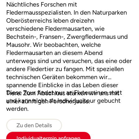
Nächtliches Forschen mit
Fledermausspezialisten. In den Naturparken
Oberösterreichs leben dreizehn
verschiedene Fledermausarten, wie
Bechstein-, Fransen-, Zwergfledermaus und
Mausohr. Wir beobachten, welche
Fledermausarten an diesem Abend
unterwegs sind und versuchen, das eine oder
andere Fledertier zu fangen. Mit speziellen
technischen Geräten bekommen wir
spannende Einblicke in das Leben dieser
Diese Tour findet nur an Fixterminen statt
Tiere. Zum Abschluss stärken wir uns mit
und kann nicht als Individualtour gebucht
einer zünftigen Forscherjause.
werden.
Zu den Details
Individualtermin anfragen