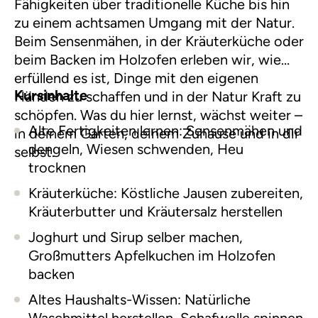
Fähigkeiten über traditionelle Küche bis hin
zu einem achtsamen Umgang mit der Natur.
Beim Sensenmähen, in der Kräuterküche oder
beim Backen im Holzofen erleben wir, wie
erfüllend es ist, Dinge mit den eigenen
Kursinhalte
Händen zu schaffen und in der Natur Kraft zu
schöpfen. Was du hier lernst, wächst weiter –
Alte Fertigkeiten lernen: Sensenmähen und
in deinem Garten, deinem Zuhause und in dir
dengeln, Wiesen schwenden, Heu
selbst.
trocknen
Kräuterküche: Köstliche Jausen zubereiten,
Kräuterbutter und Kräutersalz herstellen
Joghurt und Sirup selber machen,
Großmutters Apfelkuchen im Holzofen
backen
Altes Haushalts-Wissen: Natürliche