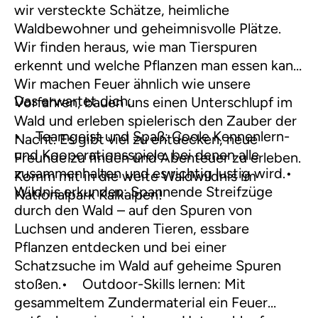
wir versteckte Schätze, heimliche
Waldbewohner und geheimnisvolle Plätze.
Wir finden heraus, wie man Tierspuren
erkennt und welche Pflanzen man essen kann.
Wir machen Feuer ähnlich wie unsere
Das erwartet dich:
Vorfahren, bauen uns einen Unterschlupf im
Wald und erleben spielerisch den Zauber der
• Teamgeist und Spaß: Coole Kennenlern-
Nacht. Es gibt viel zu entdecken, neue
und Kooperationsspiele, bei denen alle
Freunde zu finden und Abenteuer zu erleben.
zusammenhalten und es richtig lustig wird.•
Komm mit in die weite Waldwildnis im
Wildnis erkunden: Spannende Streifzüge
Nationalpark Kalkalpen!
durch den Wald – auf den Spuren von
Luchsen und anderen Tieren, essbare
Pflanzen entdecken und bei einer
Schatzsuche im Wald auf geheime Spuren
stoßen.• Outdoor-Skills lernen: Mit
gesammeltem Zundermaterial ein Feuer