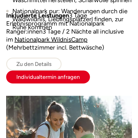
Waschmittel herstellen, Schafwolle spinnen
Nationalpark pur: Wanderungen durch die
Inkludierte Leistungen
3 Tage
Waldwildnis, Lieblingsplatzerl finden, zur
Erlebnisprogramm mit Nationalpark
Ruhe kommen
Ranger:innen3 Tage / 2 Nächte all inclusive
im
Nationalpark WildnisCamp
(Mehrbettzimmer incl. Bettwäsche)
Zu den Details
Individualtermin anfragen