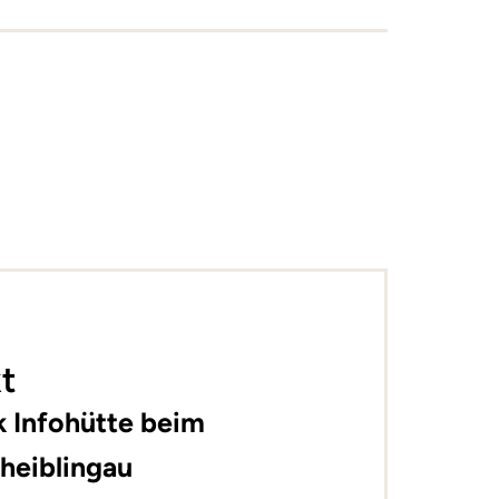
t
k Infohütte beim
cheiblingau