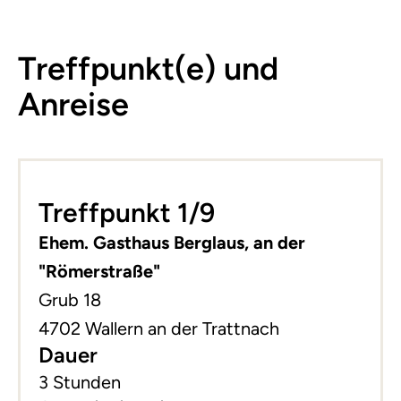
Treffpunkt(e) und
Anreise
Leaflet
|
©
basemap.at
+
Treffpunkt 1/9
−
Ehem. Gasthaus Berglaus, an der
"Römerstraße"
Grub 18
4702 Wallern an der Trattnach
Dauer
3 Stunden