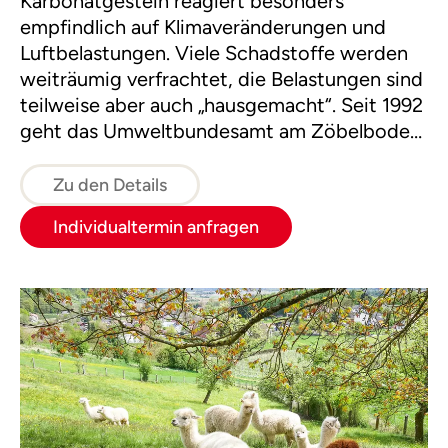
Karbonatgestein reagiert besonders
empfindlich auf Klimaveränderungen und
Luftbelastungen. Viele Schadstoffe werden
weiträumig verfrachtet, die Belastungen sind
teilweise aber auch „hausgemacht“. Seit 1992
geht das Umweltbundesamt am Zöbelboden
dem Einfluss von Schadstoffeinträgen in
Wäldern auf den Grund. Die Ergebnisse aus
Zu den Details
den Messungen zeigen die Luftgüte im
Individualtermin anfragen
Nationalpark Kalkalpen, die Wirksamkeit von
internationalen Luftreinhalteabkommen und
die Effekte von Klimawandel auf Bergwälder.