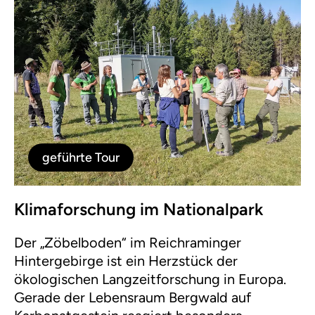
Kontakt mit Bienen (am Bienenstand) die
Bedeutung dieser und anderer ökologischer
Funktionen noch bewusster, da sie eine
direkte Mensch-Tier-Erfahrung machen. Ziel
dieser Tour ist es, durch persönliches
Angreifen Zusammenhänge greifbar zu
machen, daher ist aktive Mitarbeit der
Teilnehmer:innen ausdrücklich erwünscht.
geführte Tour
Klimaforschung im Nationalpark
Der „Zöbelboden“ im Reichraminger
Hintergebirge ist ein Herzstück der
ökologischen Langzeitforschung in Europa.
Gerade der Lebensraum Bergwald auf