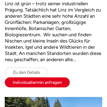
Linz ist grün – trotz seiner industriellen
Prägung. Tatsächlich hat Linz im Vergleich zu
anderen Städten eine sehr hohe Anzahl an
Grünflächen: Parkanlagen, großzügige
Innenhöfe, Botanischer Garten,
Biologiezentrum. Wir suchen und finden
Nischen und kleine Inseln des Glücks für
Insekten, Igel und andere Wildtieren in der
Stadt. An manchen Standorten wurden diese
neu geschaffen, an anderen alte
Lebensräume reaktiviert.Im Fokus dieser Tour
stehen natürlich die bestäubenden Insekten,
Zu den Details
vorrangig Wildbienen. Durch Beobachtung
Individualtermin anfragen
und Beurteilung der direkten Umgebung wird
bewusst, wie Biodiversität gefördert oder
zerstört werden kann. Am Ende der Tour wird
den Teilnehmer:innen durch den direkten