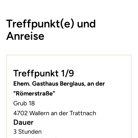
Treffpunkt(e) und
Anreise
Leaflet
|
©
basemap.at
+
Treffpunkt 1/9
−
Ehem. Gasthaus Berglaus, an der
"Römerstraße"
Grub 18
4702 Wallern an der Trattnach
Dauer
3 Stunden