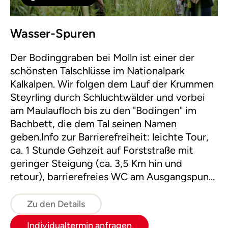
Wasser-Spuren
Der Bodinggraben bei Molln ist einer der
schönsten Talschlüsse im Nationalpark
Kalkalpen. Wir folgen dem Lauf der Krummen
Steyrling durch Schluchtwälder und vorbei
am Maulaufloch bis zu den "Bodingen" im
Bachbett, die dem Tal seinen Namen
geben.Info zur Barrierefreiheit: leichte Tour,
ca. 1 Stunde Gehzeit auf Forststraße mit
geringer Steigung (ca. 3,5 Km hin und
retour), barrierefreies WC am Ausgangspunkt
beim Parkplatz Scheiblingau und bei der
Jausenstation Jagahäusl im Bodinggraben.
Zu den Details
Individualtermin anfragen