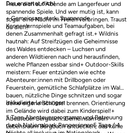
Das erwartet dich!
Freue dich auf Abende am Langerfeuer und
spannende Spiele. Und wer mutig ist, kann
+ Gemeinsam stark: Spannende
sogar eine Nacht im Freien verbringen. Traust
Kennenlernspiele und Teamaufgaben, bei
du dich?
denen Zusammenhalt gefragt ist.+ Wildnis
hautnah: Auf Streifzügen die Geheimnisse
des Waldes entdecken – Luchsen und
anderen Wildtieren nach und herausfinden,
welche Pflanzen essbar sind+ Outdoor-Skills
meistern: Feuer entzünden wie echte
Abenteurer:innen mit Drillbogen oder
Feuerstein, gemütliche Schlafplätze im Wald
bauen, nützliche Dinge schnitzen und sogar
Inkludierte Leistungen
deine eigene Schüssel brennen. Orientierung
im Gelände wird dabei zum Kinderspiel!+
5 Tage Abenteuerprogramm und Betreuung
Abenteuer Bergbach: Gemeinsam den
durch Nationalpark Ranger:innen5 Tage / 4
Lebensraum Bergbach entdecken, das kühle
Nächte all inclusive im Nationalpark