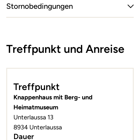
Stornobedingungen
Treffpunkt und Anreise
Leaflet
|
©
basemap.at
+
Treffpunkt
−
Knappenhaus mit Berg- und
Heimatmuseum
Unterlaussa 13
8934 Unterlaussa
Dauer