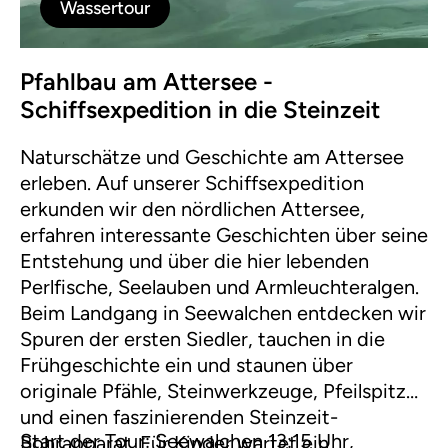
Wassertour
Pfahlbau am Attersee -
Schiffsexpedition in die Steinzeit
Naturschätze und Geschichte am Attersee
erleben. Auf unserer Schiffsexpedition
erkunden wir den nördlichen Attersee,
erfahren interessante Geschichten über seine
Entstehung und über die hier lebenden
Perlfische, Seelauben und Armleuchteralgen.
Beim Landgang in Seewalchen entdecken wir
Spuren der ersten Siedler, tauchen in die
Frühgeschichte ein und staunen über
originale Pfähle, Steinwerkzeuge, Pfeilspitzen
und einen faszinierenden Steinzeit-
Start der Tour: Seewalchen 13:15 Uhr,
Bohrapparat. Für Kinder wartet ein