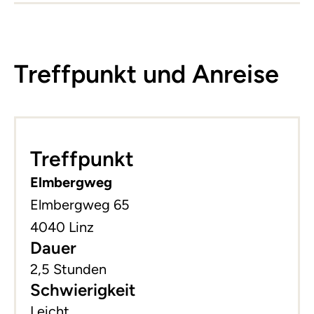
Treffpunkt und Anreise
Leaflet
|
©
basemap.at
+
Treffpunkt
−
Elmbergweg
Elmbergweg 65
4040 Linz
Dauer
2,5 Stunden
Schwierigkeit
Leicht