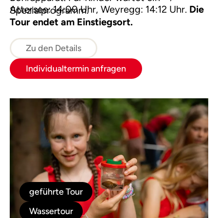
Attersee: 14:00 Uhr, Weyregg: 14:12 Uhr.
Die
Spezialprogramm.
Tour endet am Einstiegsort.
Zu den Details
Individualtermin anfragen
geführte Tour
Wassertour