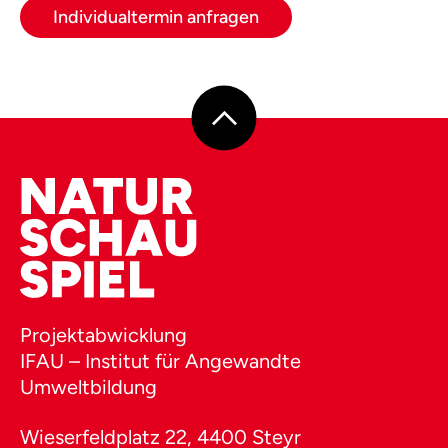
Individualtermin anfragen
Projektabwicklung
IFAU – Institut für Angewandte
Umweltbildung
Wieserfeldplatz 22, 4400 Steyr