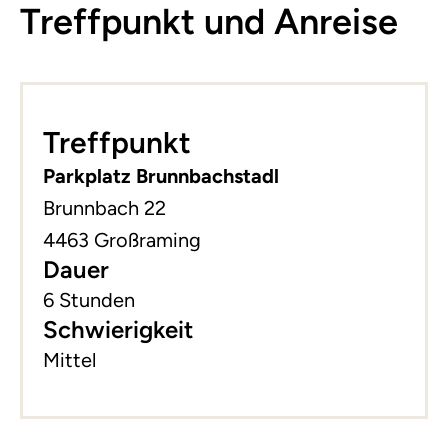
Treffpunkt und Anreise
Leaflet
|
©
basemap.at
+
Treffpunkt
−
Parkplatz Brunnbachstadl
Brunnbach 22
4463 Großraming
Dauer
6 Stunden
Schwierigkeit
Mittel