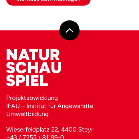
Projektabwicklung
IFAU – Institut für Angewandte
Umweltbildung
Wieserfeldplatz 22, 4400 Steyr
+43 / 7252 / 81199-0