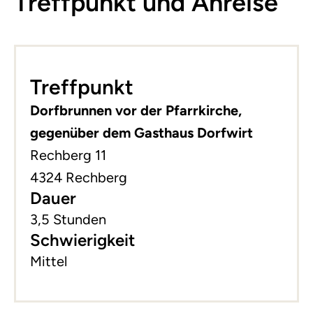
Treffpunkt und Anreise
Leaflet
|
©
basemap.at
+
Treffpunkt
−
Dorfbrunnen vor der Pfarrkirche,
gegenüber dem Gasthaus Dorfwirt
Rechberg 11
4324 Rechberg
Dauer
3,5 Stunden
Schwierigkeit
Mittel