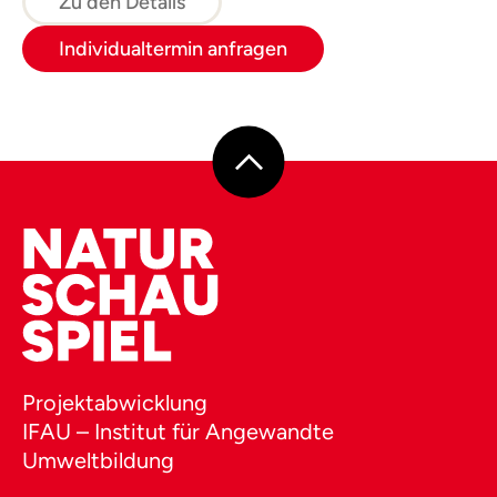
gemeinsam die Dschungelexkursion starten!
Zu den Details
Individualtermin anfragen
Projektabwicklung
IFAU – Institut für Angewandte
Umweltbildung