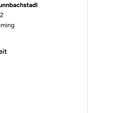
runnbachstadl
22
aming
eit