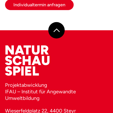
Individualtermin anfragen
Projektabwicklung
IFAU – Institut für Angewandte
Umweltbildung
Wieserfeldplatz 22, 4400 Steyr