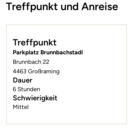
Treffpunkt und Anreise
Leaflet
|
©
basemap.at
+
Treffpunkt
−
Parkplatz Brunnbachstadl
Brunnbach 22
4463 Großraming
Dauer
6 Stunden
Schwierigkeit
Mittel