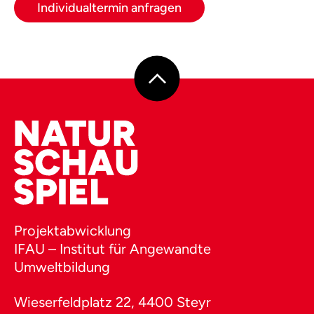
Individualtermin anfragen
Projektabwicklung
IFAU – Institut für Angewandte
Umweltbildung
Wieserfeldplatz 22, 4400 Steyr