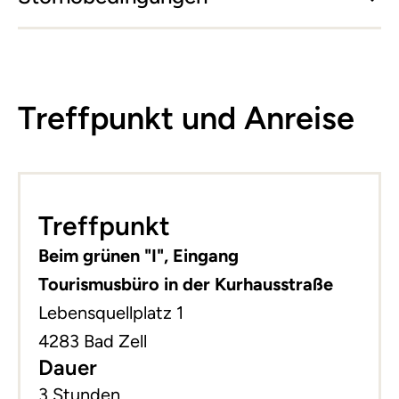
Treffpunkt und Anreise
Leaflet
|
©
basemap.at
+
Treffpunkt
−
Beim grünen "I", Eingang
Tourismusbüro in der Kurhausstraße
Lebensquellplatz 1
4283 Bad Zell
Dauer
3 Stunden