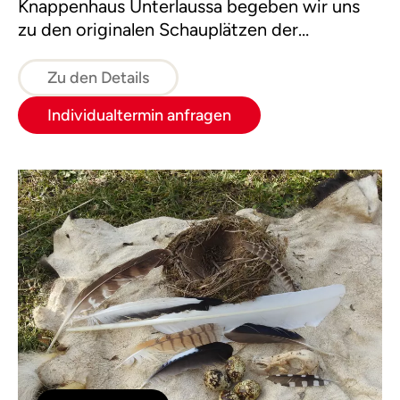
Knappenhaus Unterlaussa begeben wir uns
zu den originalen Schauplätzen der
Bergbausiedlung. Unsere Wanderung führt
dann weiter zu den Weltnaturerbeflächen.
Zu den Details
Hier wird deutlich, wie schnell die Natur
Individualtermin anfragen
menschliche Spuren überdeckt.