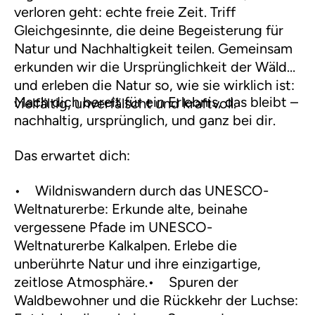
verloren geht: echte freie Zeit. Triff
Gleichgesinnte, die deine Begeisterung für
Natur und Nachhaltigkeit teilen. Gemeinsam
erkunden wir die Ursprünglichkeit der Wälder
und erleben die Natur so, wie sie wirklich ist:
Mach dich bereit für ein Erlebnis, das bleibt –
vielfältig, unverfälscht und kraftvoll.
nachhaltig, ursprünglich, und ganz bei dir.
Das erwartet dich:
• Wildniswandern durch das UNESCO-
Weltnaturerbe: Erkunde alte, beinahe
vergessene Pfade im UNESCO-
Weltnaturerbe Kalkalpen. Erlebe die
unberührte Natur und ihre einzigartige,
zeitlose Atmosphäre.• Spuren der
Waldbewohner und die Rückkehr der Luchse: