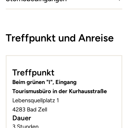
Treffpunkt und Anreise
Leaflet
|
©
basemap.at
+
Treffpunkt
−
Beim grünen "I", Eingang
Tourismusbüro in der Kurhausstraße
Lebensquellplatz 1
4283 Bad Zell
Dauer
3 Stunden