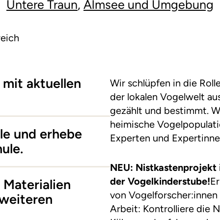
Untere Traun
,
Almsee und Umgebung
reich
 mit aktuellen
Wir schlüpfen in die Rol
der lokalen Vogelwelt a
gezählt und bestimmt. Wi
heimische Vogelpopulati
lle und erhebe
Experten und Expertinne
ule.
NEU: Nistkastenprojekt 
der Vogelkinderstube!
Er
Materialien
von Vogelforscher:innen 
 weiteren
Arbeit: Kontrolliere die 