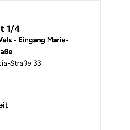
t 1/4
els - Eingang Maria-
raße
sia-Straße 33
eit