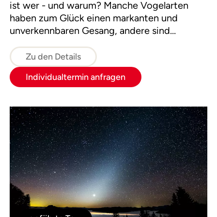
ist wer - und warum? Manche Vogelarten
haben zum Glück einen markanten und
unverkennbaren Gesang, andere sind
schwieriger aus dem Chor der Stimmen
herauszuhören. Wir werden versuchen,
Zu den Details
zumindest einige der häufigsten Vögel am
Individualtermin anfragen
Gesang zu identifizieren und uns durch
Wiederholung auch einzuprägen. Vielleicht
lassen sich aber auch einige der gefiederten
Kostbarkeiten des Nationalparks hören und
sehen.