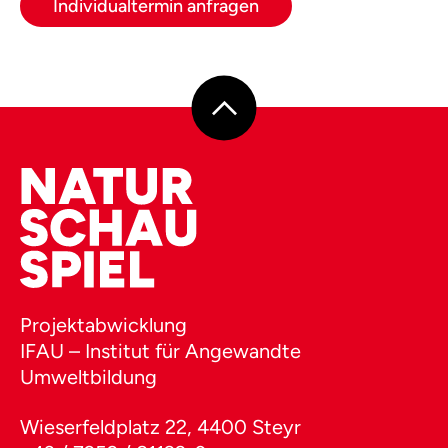
Individualtermin anfragen
Projektabwicklung
IFAU – Institut für Angewandte
Umweltbildung
Wieserfeldplatz 22, 4400 Steyr