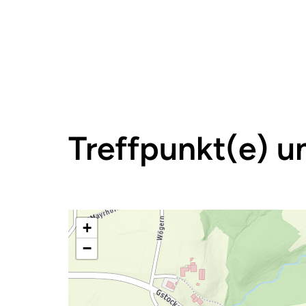
Treffpunkt(e) u
+
−