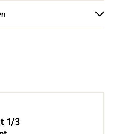
en
+
−
t 1/3
mt