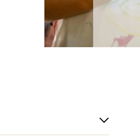
twetter nicht statt
ubt