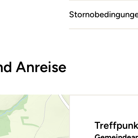
Stornobedingung
nd Anreise
Treffpunk
Gemeindea