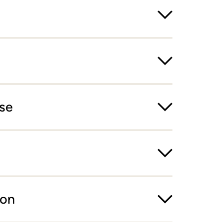
se
ion