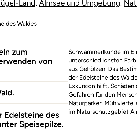
Hügel-Land
,
Almsee und Umgebung
,
Nat
ine des Waldes
eln zum
Schwammerlkunde im Einkl
erwenden von
unterschiedlichsten Fa
aus Gehölzen. Das Best
der Edelsteine des Waldes 
Exkursion hilft, Schäden
ald.
Gefahren für den Mensch
Naturparken Mühlviertel
im Naturschutzgebiet A
r Edelsteine des
nter Speisepilze.