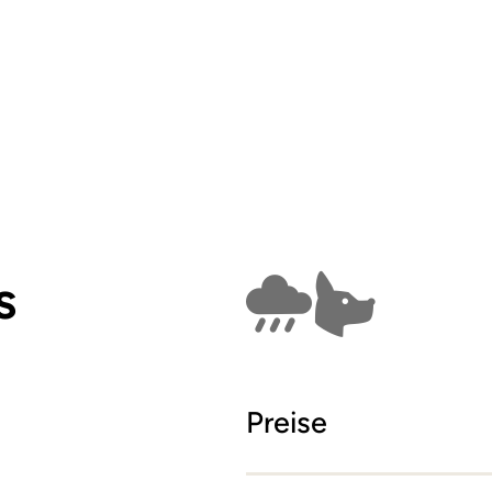
s
Findet bei Schlech
Hunde erla
Preise