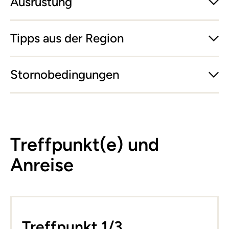
Ausrüstung
Tipps aus der Region
Stornobedingungen
Treffpunkt(e) und
Anreise
Leaflet
|
©
basemap.at
+
Treffpunkt 1/3
−