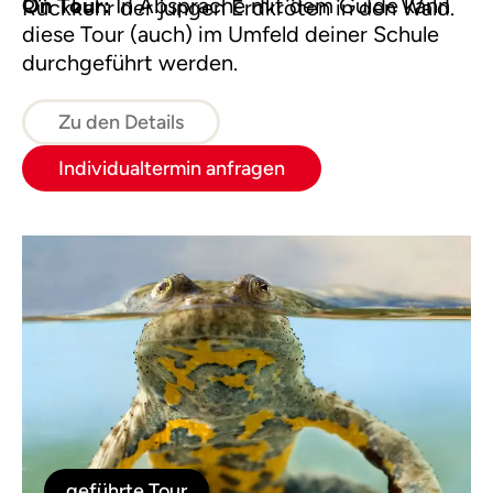
On Tour:
In Absprache mit dem Guide kann
Rückkehr der jungen Erdkröten in den Wald.
diese Tour (auch) im Umfeld deiner Schule
durchgeführt werden.
Zu den Details
Individualtermin anfragen
geführte Tour