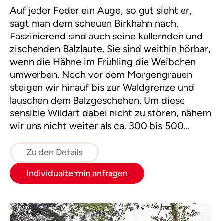
Auf jeder Feder ein Auge, so gut sieht er,
sagt man dem scheuen Birkhahn nach.
Faszinierend sind auch seine kullernden und
zischenden Balzlaute. Sie sind weithin hörbar,
wenn die Hähne im Frühling die Weibchen
umwerben. Noch vor dem Morgengrauen
steigen wir hinauf bis zur Waldgrenze und
lauschen dem Balzgeschehen. Um diese
sensible Wildart dabei nicht zu stören, nähern
wir uns nicht weiter als ca. 300 bis 500
Meter. Wir haben aber ein gutes Spektiv
dabei! Im Anschluss an die Morgenpirsch
Zu den Details
genießen wir ein ausgiebiges Frühstück in
Individualtermin anfragen
der Villa Sonnwend National Park Lodge.