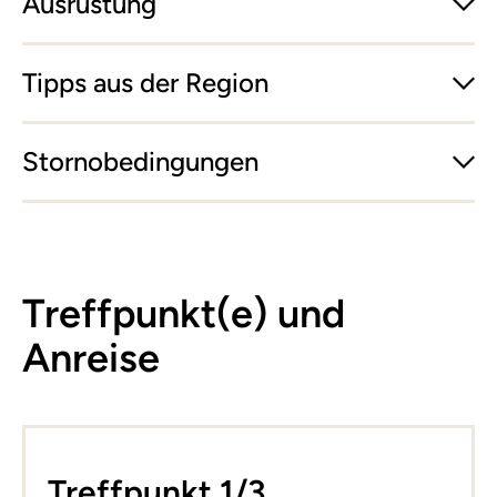
Ausrüstung
Tipps aus der Region
Stornobedingungen
Treffpunkt(e) und
Anreise
Leaflet
|
©
basemap.at
+
Treffpunkt 1/3
−