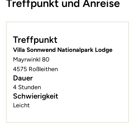
Treffpunkt und Anreise
Leaflet
|
©
basemap.at
+
Treffpunkt
−
Villa Sonnwend Nationalpark Lodge
Mayrwinkl 80
4575 Roßleithen
Dauer
4 Stunden
Schwierigkeit
Leicht