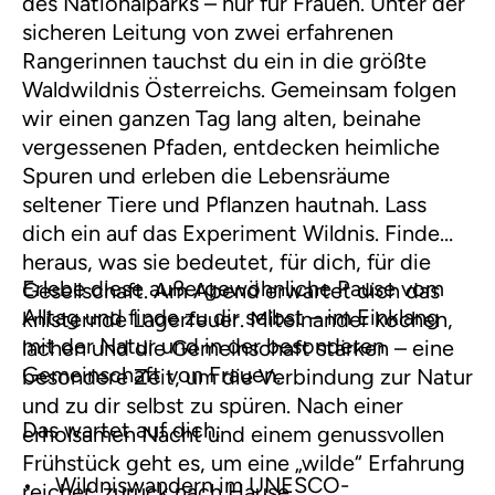
des Nationalparks – nur für Frauen. Unter der
sicheren Leitung von zwei erfahrenen
Rangerinnen tauchst du ein in die größte
Waldwildnis Österreichs. Gemeinsam folgen
wir einen ganzen Tag lang alten, beinahe
vergessenen Pfaden, entdecken heimliche
Spuren und erleben die Lebensräume
seltener Tiere und Pflanzen hautnah. Lass
dich ein auf das Experiment Wildnis. Finde
heraus, was sie bedeutet, für dich, für die
Erlebe diese außergewöhnliche Pause vom
Gesellschaft. Am Abend erwartet dich das
Alltag und finde zu dir selbst – im Einklang
knisternde Lagerfeuer. Miteinander kochen,
mit der Natur und in der besonderen
lachen und die Gemeinschaft stärken – eine
Gemeinschaft von Frauen.
besondere Zeit, um die Verbindung zur Natur
und zu dir selbst zu spüren. Nach einer
Das wartet auf dich:
erholsamen Nacht und einem genussvollen
Frühstück geht es, um eine „wilde“ Erfahrung
• Wildniswandern im UNESCO-
reicher, zurück nach Hause.