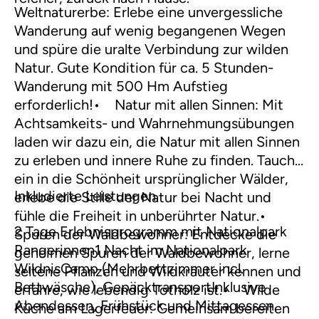
Weltnaturerbe: Erlebe eine unvergessliche
Wanderung auf wenig begangenen Wegen
und spüre die uralte Verbindung zur wilden
Natur. Gute Kondition für ca. 5 Stunden-
Wanderung mit 500 Hm Aufstieg
erforderlich!• Natur mit allen Sinnen: Mit
Achtsamkeits- und Wahrnehmungsübungen
laden wir dazu ein, die Natur mit allen Sinnen
zu erleben und innere Ruhe zu finden. Tauche
ein in die Schönheit ursprünglicher Wälder,
Inkludierte Leistungen
erlebe die Stille der Natur bei Nacht und
fühle die Freiheit in unberührter Natur.•
2 Tage Erlebnisprogramm mit Nationalpark
Spuren der Waldbewohner: Entdecke die
Rangerinnen1 Nacht im Nationalpark
geheimen Spuren der Waldbewohner, lerne
WildnisCamp (Mehrbettzimmer incl.
seltene Pflanzen und Wildkräuter kennen und
Bettwäsche), GepäcktransportInklusive
erfahre, wie lebendig Totholz ist.• Wilde
Abendessen, Frühstück und Mittagessen.
Küche am Lagerfeuer: Gemeinsam bereiten