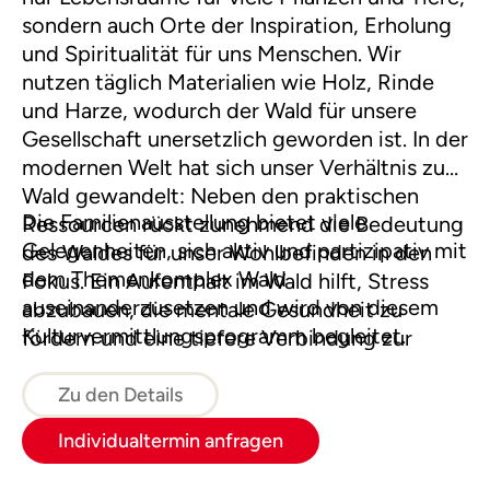
sondern auch Orte der Inspiration, Erholung
und Spiritualität für uns Menschen. Wir
nutzen täglich Materialien wie Holz, Rinde
und Harze, wodurch der Wald für unsere
Gesellschaft unersetzlich geworden ist. In der
modernen Welt hat sich unser Verhältnis zum
Wald gewandelt: Neben den praktischen
Die Familienausstellung bietet viele
Ressourcen rückt zunehmend die Bedeutung
Gelegenheiten, sich aktiv und partizipativ mit
des Waldes für unser Wohlbefinden in den
dem Themenkomplex Wald
Fokus. Ein Aufenthalt im Wald hilft, Stress
auseinanderzusetzen und wird von diesem
abzubauen, die mentale Gesundheit zu
Kulturvermittlungsprogramm begleitet.
fördern und eine tiefere Verbindung zur
Natur herzustellen. Zudem inspiriert der Wald
immer wieder Kunst und Kreativität.
Zu den Details
Individualtermin anfragen