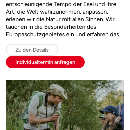
entschleunigende Tempo der Esel und ihre
Art, die Welt wahrzunehmen, anpassen,
erleben wir die Natur mit allen Sinnen. Wir
tauchen in die Besonderheiten des
Europaschutzgebietes ein und erfahren das
Tal in all seinen Fassetten. Egal zu welcher
Jahreszeit gibt es immer etwas zu
Zu den Details
bestaunen. Beim Picknick am Bachufer
Individualtermin anfragen
können wir etwas über die Bestimmung der
Wasserqualität erfahren. Die Tier und
Pflanzenwelt die uns begegnet hält viele
Überraschungen bereit.