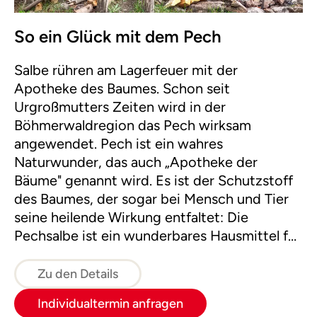
So ein Glück mit dem Pech
Salbe rühren am Lagerfeuer mit der
Apotheke des Baumes. Schon seit
Urgroßmutters Zeiten wird in der
Böhmerwaldregion das Pech wirksam
angewendet. Pech ist ein wahres
Naturwunder, das auch „Apotheke der
Bäume" genannt wird. Es ist der Schutzstoff
des Baumes, der sogar bei Mensch und Tier
seine heilende Wirkung entfaltet: Die
Pechsalbe ist ein wunderbares Hausmittel für
viele „Wehwehchen". Früher war das Pech ein
Grundstoff für mancherlei wichtige
Zu den Details
Hilfsmittel in Haus und Hof.
Individualtermin anfragen