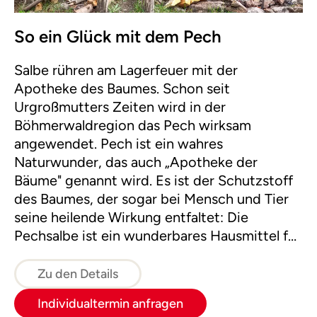
So ein Glück mit dem Pech
Salbe rühren am Lagerfeuer mit der
Apotheke des Baumes. Schon seit
Urgroßmutters Zeiten wird in der
Böhmerwaldregion das Pech wirksam
angewendet. Pech ist ein wahres
Naturwunder, das auch „Apotheke der
Bäume" genannt wird. Es ist der Schutzstoff
des Baumes, der sogar bei Mensch und Tier
seine heilende Wirkung entfaltet: Die
Pechsalbe ist ein wunderbares Hausmittel für
viele „Wehwehchen". Früher war das Pech ein
Grundstoff für mancherlei wichtige
Zu den Details
Hilfsmittel in Haus und Hof.
Individualtermin anfragen