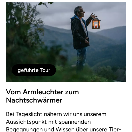
zerstört werden kann. Am Ende der Tour wird
den Teilnehmer:innen durch den direkten
Kontakt mit Bienen (am Bienenstand) die
Bedeutung dieser und anderer ökologischer
Funktionen noch bewusster, da sie eine
direkte Mensch-Tier-Erfahrung machen. Ziel
dieser Tour ist es, durch persönliches
Angreifen Zusammenhänge greifbar zu
machen, daher ist aktive Mitarbeit der
geführte Tour
Teilnehmer:innen ausdrücklich erwünscht.
Vom Armleuchter zum
Nachtschwärmer
Bei Tageslicht nähern wir uns unserem
Aussichtspunkt mit spannenden
Begegnungen und Wissen über unsere Tier-