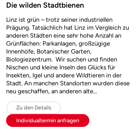
Die wilden Stadtbienen
Linz ist grün – trotz seiner industriellen
Prägung. Tatsächlich hat Linz im Vergleich zu
anderen Städten eine sehr hohe Anzahl an
Grünflächen: Parkanlagen, großzügige
Innenhöfe, Botanischer Garten,
Biologiezentrum. Wir suchen und finden
Nischen und kleine Inseln des Glücks für
Insekten, Igel und andere Wildtieren in der
Stadt. An manchen Standorten wurden diese
neu geschaffen, an anderen alte
Lebensräume reaktiviert.Im Fokus dieser Tour
stehen natürlich die bestäubenden Insekten,
Zu den Details
vorrangig Wildbienen. Durch Beobachtung
Individualtermin anfragen
und Beurteilung der direkten Umgebung wird
bewusst, wie Biodiversität gefördert oder