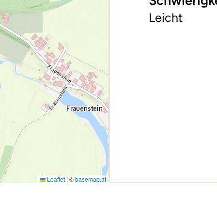
Schwierigk
Leicht
Leaflet
|
©
basemap.at