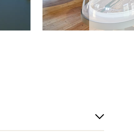
twetter nicht statt
ubt