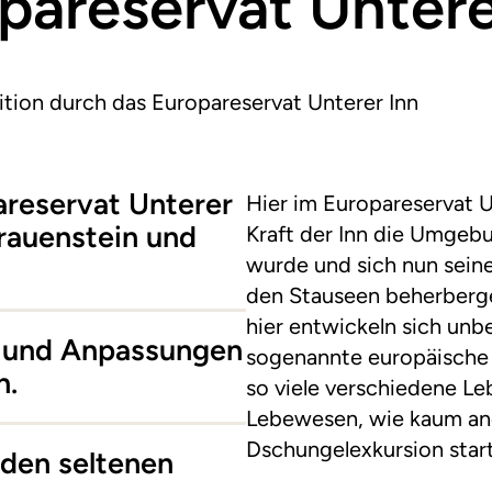
pareservat Untere
tion durch das Europareservat Unterer Inn
areservat Unterer
Hier im Europareservat U
rauenstein und
Kraft der Inn die Umgeb
wurde und sich nun seine 
den Stauseen beherberge
hier entwickeln sich unb
n und Anpassungen
sogenannte europäische 
n.
so viele verschiedene L
Lebewesen, wie kaum an
Dschungelexkursion star
den seltenen