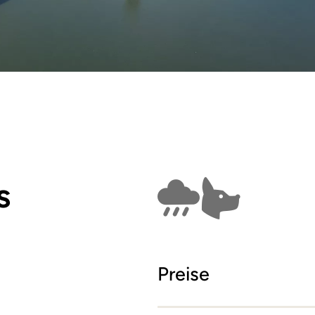
s
Findet bei Schlech
Hunde erla
Preise