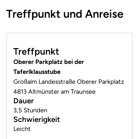
Treffpunkt und Anreise
Leaflet
|
©
basemap.at
+
Treffpunkt
−
Oberer Parkplatz bei der
Taferlklausstube
Großalm Landesstraße Oberer Parkplatz
4813 Altmünster am Traunsee
Dauer
3,5 Stunden
Schwierigkeit
Leicht