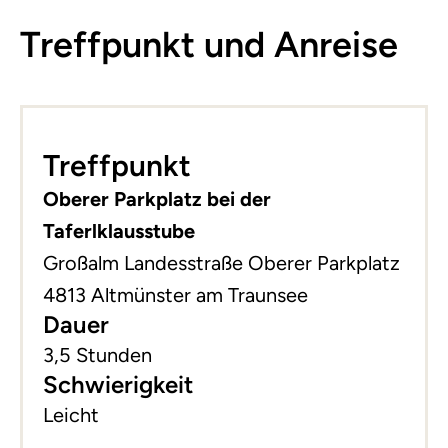
Treffpunkt und Anreise
Leaflet
|
©
basemap.at
+
Treffpunkt
−
Oberer Parkplatz bei der
Taferlklausstube
Großalm Landesstraße Oberer Parkplatz
4813 Altmünster am Traunsee
Dauer
3,5 Stunden
Schwierigkeit
Leicht