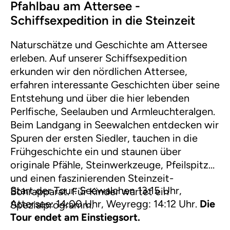
Pfahlbau am Attersee -
Schiffsexpedition in die Steinzeit
Naturschätze und Geschichte am Attersee
erleben. Auf unserer Schiffsexpedition
erkunden wir den nördlichen Attersee,
erfahren interessante Geschichten über seine
Entstehung und über die hier lebenden
Perlfische, Seelauben und Armleuchteralgen.
Beim Landgang in Seewalchen entdecken wir
Spuren der ersten Siedler, tauchen in die
Frühgeschichte ein und staunen über
originale Pfähle, Steinwerkzeuge, Pfeilspitzen
und einen faszinierenden Steinzeit-
Start der Tour: Seewalchen 13:15 Uhr,
Bohrapparat. Für Kinder wartet ein
Attersee: 14:00 Uhr, Weyregg: 14:12 Uhr.
Die
Spezialprogramm.
Tour endet am Einstiegsort.