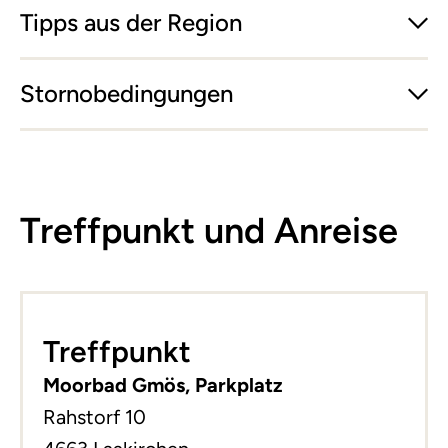
Tipps aus der Region
Stornobedingungen
Treffpunkt und Anreise
Leaflet
|
©
basemap.at
+
Treffpunkt
−
Moorbad Gmös, Parkplatz
Rahstorf 10