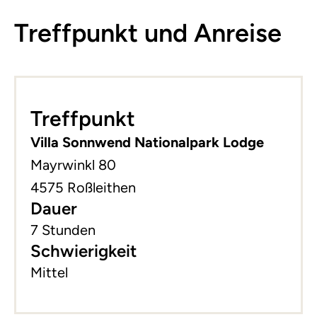
Treffpunkt und Anreise
Leaflet
|
©
basemap.at
+
Treffpunkt
−
Villa Sonnwend Nationalpark Lodge
Mayrwinkl 80
4575 Roßleithen
Dauer
7 Stunden
Schwierigkeit
Mittel