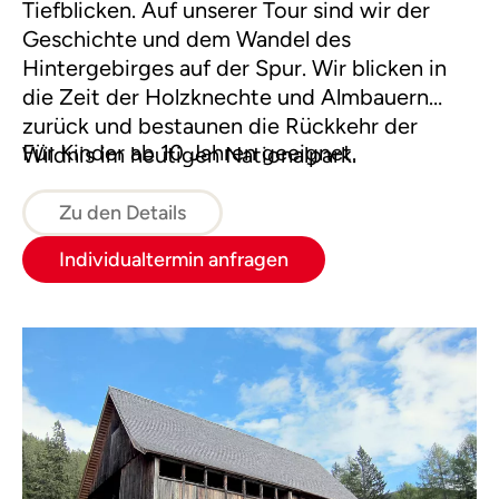
Tiefblicken. Auf unserer Tour sind wir der
Geschichte und dem Wandel des
Hintergebirges auf der Spur. Wir blicken in
die Zeit der Holzknechte und Almbauern
zurück und bestaunen die Rückkehr der
Für Kinder ab 10 Jahren geeignet.
Wildnis im heutigen Nationalpark.
Zu den Details
Individualtermin anfragen