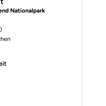
t
end Nationalpark
0
then
eit