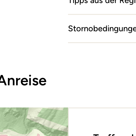
Tipps aus der Reg
Stornobedingung
Anreise