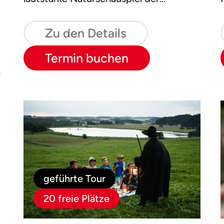
Hirschbrunft.
Zu den Details
Termin buchen
,
t
geführte Tour
20 freie Plätze