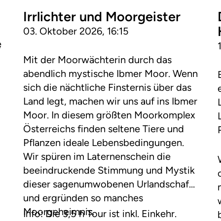
Irrlichter und Moorgeister
03. Oktober 2026, 16:15
e
6
Mit der Moorwächterin durch das
abendlich mystische Ibmer Moor. Wenn
sich die nächtliche Finsternis über das
Land legt, machen wir uns auf ins Ibmer
Moor. In diesem größten Moorkomplex
Österreichs finden seltene Tiere und
Pflanzen ideale Lebensbedingungen.
Wir spüren im Laternenschein die
beeindruckende Stimmung und Mystik
dieser sagenumwobenen Urlandschaft
und ergründen so manches
Moorgeheimnis.
Info: Die 3,5 h Tour ist inkl. Einkehr.