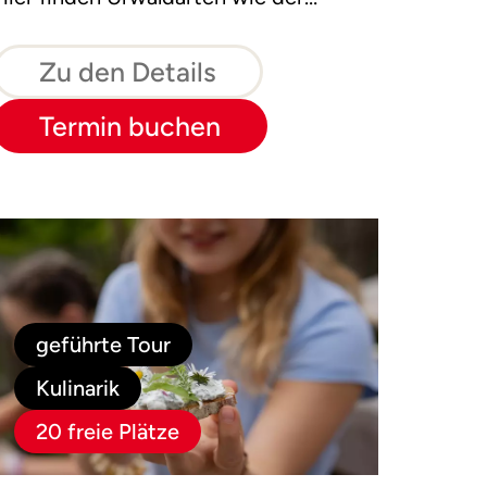
Alpenbockkäfer und der
Weißrückenspecht ein Zuhause.
Zu den Details
Termin buchen
geführte Tour
Kulinarik
20 freie Plätze