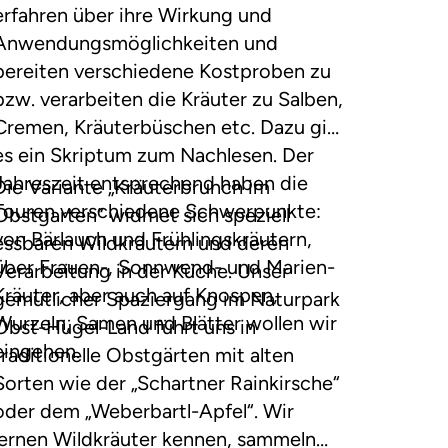
erfahren über ihre Wirkung und
Anwendungsmöglichkeiten und
bereiten verschiedene Kostproben zu
bzw. verarbeiten die Kräuter zu Salben,
Cremen, Kräuterbüschen etc. Dazu gibt
es ein Skriptum zum Nachlesen. Der
Jahreszeit entsprechend haben die
Die Variante „Kräuterbrunch im
Touren verschiedene Schwerpunkte:
Obstgarten“ widmet sich speziell
von Bärlauch und Frühlingskräutern,
essbaren Wildkräutern und deren
über Frauen-, Sonnwend- und Marien-
Verarbeitung in der Küche. Unser
Kräuter, aber auch auf Knospen,
gemütlicher Spaziergang im Naturpark
Wurzeln, Samen und Blätter wollen wir
Obst-Hügel-Land führt uns in
eingehen.
traditionelle Obstgärten mit alten
Sorten wie der „Schartner Rainkirsche“
oder dem „Weberbartl-Apfel“. Wir
lernen Wildkräuter kennen, sammeln