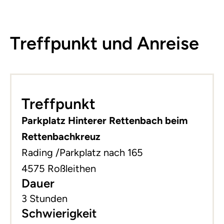
Treffpunkt und Anreise
Leaflet
|
©
basemap.at
+
Treffpunkt
−
Parkplatz Hinterer Rettenbach beim
Rettenbachkreuz
Rading /Parkplatz nach 165
4575 Roßleithen
Dauer
3 Stunden
Schwierigkeit