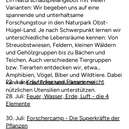
Varianten: Wir begeben uns auf eine
spannende und unterhaltsame
Forschungstour in den Naturpark Obst-
Hügel-Land. Je nach Schwerpunkt lernen wir
unterschiedliche Lebensräume kennen: Von
Streuobstwiesen, Feldern, kleinen Wäldern
und Gehölzgruppen bis zu Bächen und
Teichen. Auch verschiedene Tiergruppen
bzw. Tierarten entdecken wir, etwa
Amphibien, Vögel, Biber und Wildtiere. Dabei
22. Juli:
Kräuterfee und Flammenwicht
kann uns der Forscherrucksack mit
nützlichen Utensilien unterstützen.
28. Juli:
Feuer, Wasser, Erde, Luft - die 4
Elemente
30. Juli:
Forschercamp - Die Superkräfte der
Pflanzen