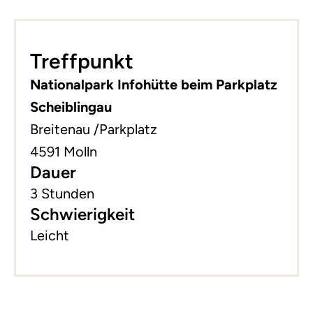
Leaflet
|
©
basemap.at
+
Treffpunkt
−
Nationalpark Infohütte beim Parkplatz
Scheiblingau
Breitenau /Parkplatz
4591 Molln
Dauer
3 Stunden
Schwierigkeit
Leicht