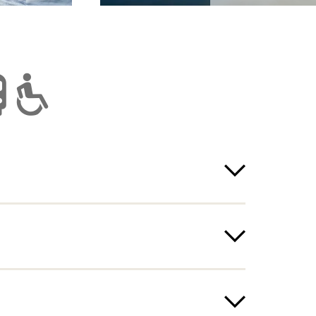
twetter nicht statt
ubt
erwagen
Öffentlich erreichbar
Rollstuhl