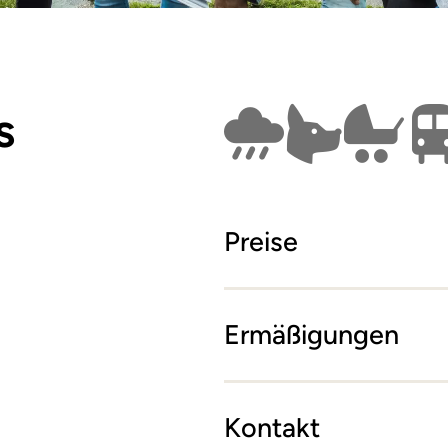
s
Findet bei Schlech
Hunde erla
Kind
Preise
Ermäßigungen
Kontakt