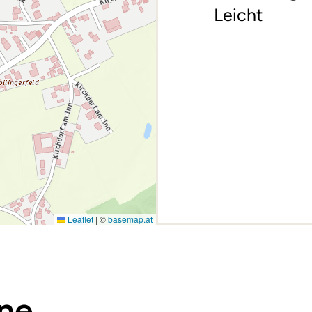
Leicht
Leaflet
|
©
basemap.at
ine