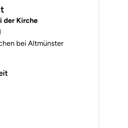
t
i der Kirche
1
chen bei Altmünster
eit