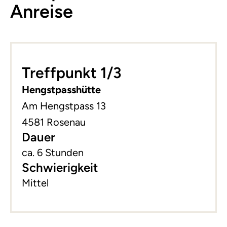
Anreise
Leaflet
|
©
basemap.at
+
Treffpunkt 1/3
−
Hengstpasshütte
Am Hengstpass 13
4581 Rosenau
Dauer
ca. 6 Stunden
Schwierigkeit
Mittel