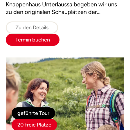
Knappenhaus Unterlaussa begeben wir uns
zu den originalen Schauplätzen der
Bergbausiedlung. Unsere Wanderung führt
dann weiter zu den Weltnaturerbeflächen.
Zu den Details
Hier wird deutlich, wie schnell die Natur
Termin buchen
menschliche Spuren überdeckt.
geführte Tour
20 freie Plätze