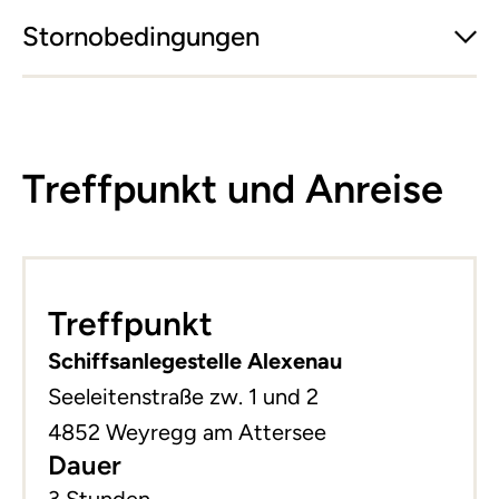
Stornobedingungen
Treffpunkt und Anreise
Leaflet
|
©
basemap.at
+
Treffpunkt
−
Schiffsanlegestelle Alexenau
Seeleitenstraße zw. 1 und 2
4852 Weyregg am Attersee
Dauer
3 Stunden