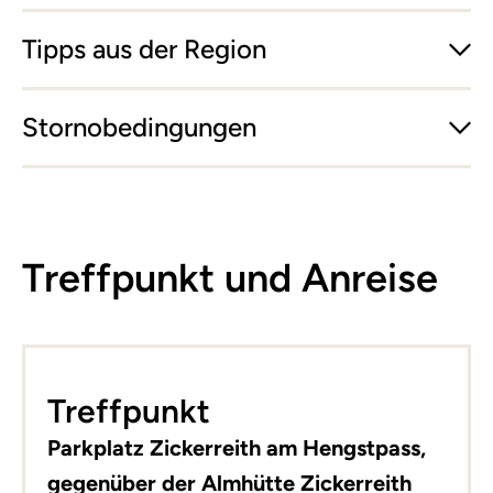
Tipps aus der Region
Stornobedingungen
Treffpunkt und Anreise
Leaflet
|
©
basemap.at
+
Treffpunkt
−
Parkplatz Zickerreith am Hengstpass,
gegenüber der Almhütte Zickerreith