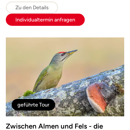
dann weiter zu den Weltnaturerbeflächen.
Zu den Details
Hier wird deutlich, wie schnell die Natur
Individualtermin anfragen
menschliche Spuren überdeckt.
geführte Tour
Zwischen Almen und Fels - die