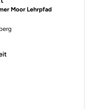
t
bmer Moor Lehrpfad
berg
eit