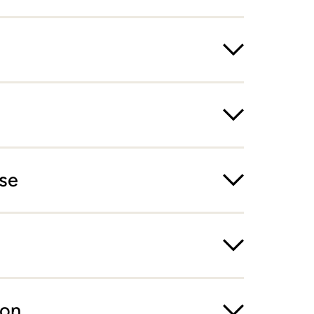
se
ion