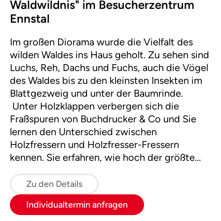
Waldwildnis" im Besucherzentrum
Ennstal
Im großen Diorama wurde die Vielfalt des
wilden Waldes ins Haus geholt. Zu sehen sind
Luchs, Reh, Dachs und Fuchs, auch die Vögel
des Waldes bis zu den kleinsten Insekten im
Blattgezweig und unter der Baumrinde.
Unter Holzklappen verbergen sich die
Fraßspuren von Buchdrucker & Co und Sie
lernen den Unterschied zwischen
Holzfressern und Holzfresser-Fressern
kennen. Sie erfahren, wie hoch der größte
Baum im Nationalpark ist und wie alt Bäume
werden, wenn sie so alt werden dürfen, wie
Zu den Details
es der Lauf der Natur vorsieht. Wir stellen
Individualtermin anfragen
Ihnen die Buschtrommler der Waldwildnis vor