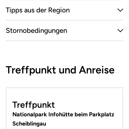
Tipps aus der Region
Stornobedingungen
Treffpunkt und Anreise
Leaflet
|
©
basemap.at
+
Treffpunkt
−
Nationalpark Infohütte beim Parkplatz
Scheiblingau