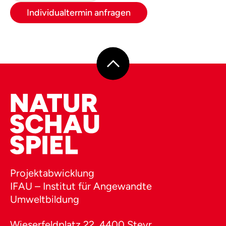
Individualtermin anfragen
Projektabwicklung
IFAU – Institut für Angewandte
Umweltbildung
Wieserfeldplatz 22, 4400 Steyr