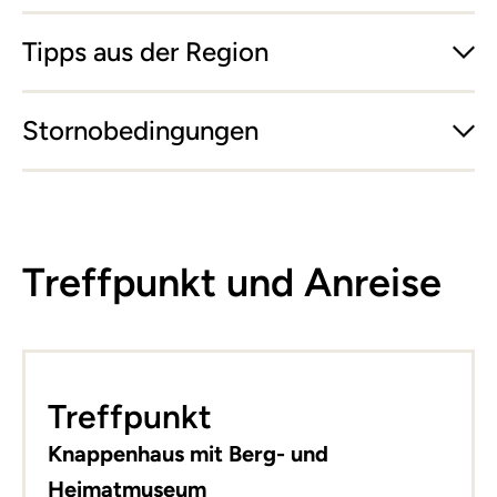
Tipps aus der Region
Stornobedingungen
Treffpunkt und Anreise
Leaflet
|
©
basemap.at
+
Treffpunkt
−
Knappenhaus mit Berg- und
Heimatmuseum