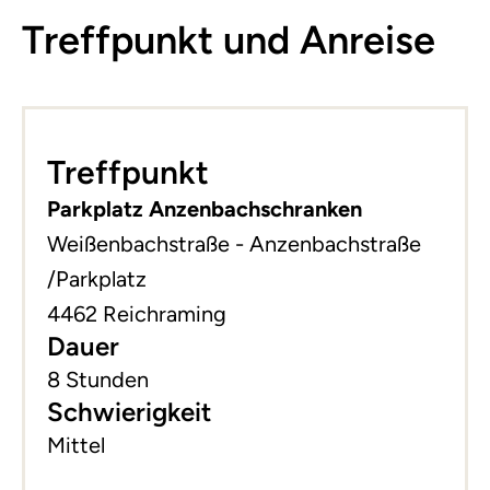
Treffpunkt und Anreise
Leaflet
|
©
basemap.at
+
Treffpunkt
−
Parkplatz Anzenbachschranken
Weißenbachstraße - Anzenbachstraße
/Parkplatz
4462 Reichraming
Dauer
8 Stunden
Schwierigkeit
Mittel